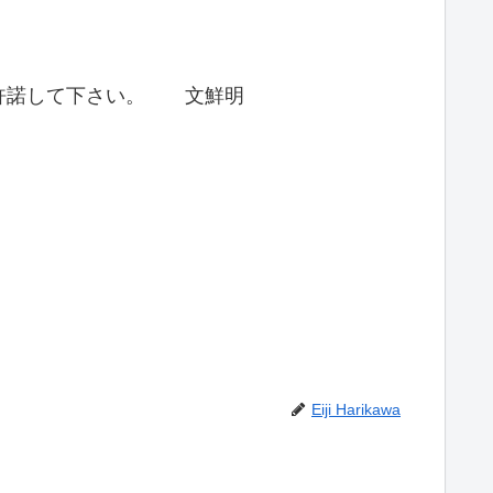
う許諾して下さい。 文鮮明
Eiji Harikawa