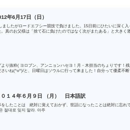
12年6月17日（日）
魂しましたがロードエフシー競技で負けました。15日前にひたいに深く
。真のお父様は「捨て石に負けたのではなく次がまたある」と大きく激励
グより抜粋( ヨロブン、アンニョンハセヨ！月・木担当のちょりです！
いね(^o^)/と、日曜日はソウルに行って来ました！自分って優柔不断で.
０１４年６月９日 （月） 日本語訳
をしたことは 絶対に覚えておかず、世話になったことは絶対に忘れてはい
은 절대로 잊지 말라. 아주