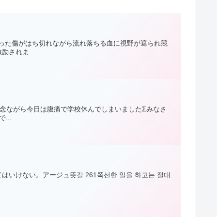
入った傷がはち切れながら流れ落ちる血に視野が遮られ競
されま...
残念ながら今日は腹痛で学校休んでしまいましたΣみなさ
..
けない。アージュ뜻길 261쪽선한 일을 하고는 절대