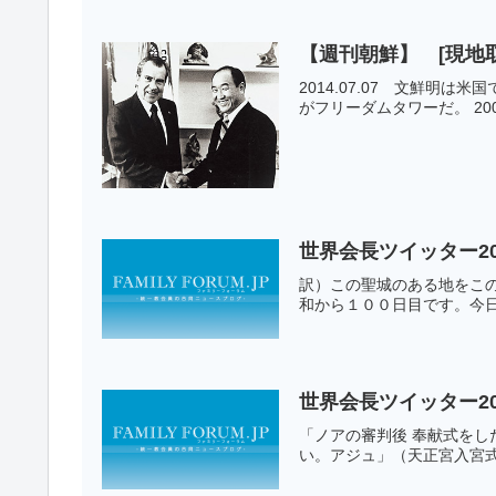
【週刊朝鮮】 [現地
2014.07.07 文鮮
がフリーダムタワーだ。 20
世界会長ツイッター20
訳）この聖城のある地をこの
和から１００日目です。今日
世界会長ツイッター20
「ノアの審判後 奉献式を
い。アジュ」（天正宮入宮