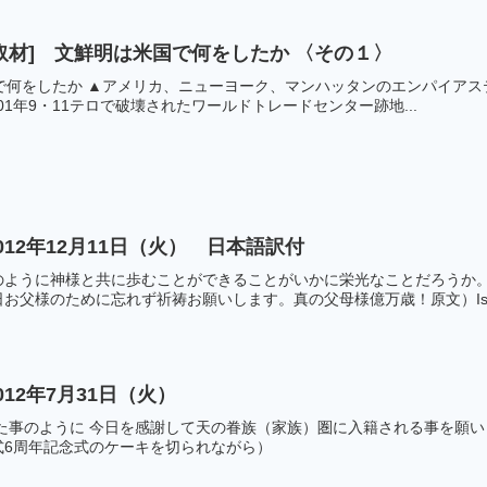
取材] 文鮮明は米国で何をしたか 〈その１〉
明は米国で何をしたか ▲アメリカ、ニューヨーク、マンハッタンのエンパイア
01年9・11テロで破壊されたワールドトレードセンター跡地...
12年12月11日（火） 日本語訳付
ように神様と共に歩むことができることがいかに栄光なことだろうか。 お
お父様のために忘れず祈祷お願いします。真の父母様億万歳！原文）Is.
12年7月31日（火）
した事のように 今日を感謝して天の眷族（家族）圏に入籍される事を願
式6周年記念式のケーキを切られながら）