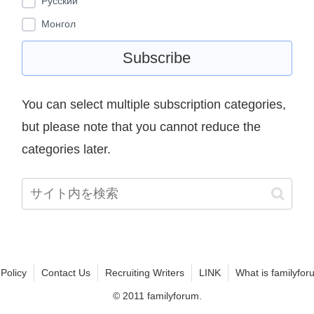
Pусский
Монгол
You can select multiple subscription categories,
but please note that you cannot reduce the
categories later.
 Policy
Contact Us
Recruiting Writers
LINK
What is familyfor
© 2011 familyforum.