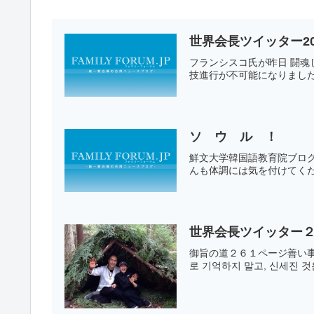
世界会長ツイッター20
フランシスコ氏が昨日 闘
技進行が不可能になりました
ソ ウ ル ！
鮮文大学韓国語教育院ブロ
んも体調には気を付けてくださ
世界会長ツイッター２
御旨の道２６１ページ善い事
로 기억하지 말고, 신세진 것