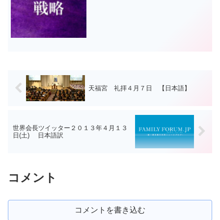
使ルシファー」という小見出しのもと、
「ルシファーが用いた戦略」について言
及された箇所が大変興味深かったので、
一部抜粋してご紹介し...
天福宮 礼拝４月７日 【日本語】
世界会長ツイッター２０１３年４月１３
日(土) 日本語訳
コメント
コメントを書き込む