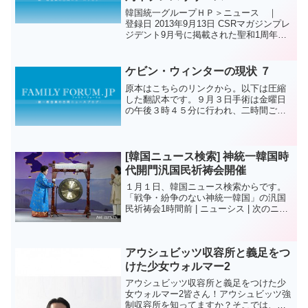
韓国統一グループＨＰ＞ニュース ｜
登録日 2013年9月13日 CSRマガジンプレ
ジデント9月号に掲載された聖和1周年プ
レスリリース
ケビン・ウィンターの現状 ７
原本はこちらのリンクから。以下は圧縮
した翻訳本です。９月３日手術は金曜日
の午後３時４５分に行われ、二時間ごと
に医者たちは更新をしてくれました。脳
の膿瘍をほとんど除いたと報告がありま
した。MRIスキャンをした結果、１ミリ
メートルくらいの膿瘍が...
[韓国ニュース検索] 神統一韓国時
代開門汎国民祈祷会開催
１月１日、韓国ニュース検索からです。
「戦争・紛争のない神統一韓国」の汎国
民祈祷会1時間前 | ニューシス | 次のニュ
ース新統一韓国時代開門汎国民祈祷会」
全景・【ソウル=ニューシス】キム・ジョ
ンファン記者= 世界平和統一家庭連合は
アウシュビッツ収容所と義足をつ
己亥年（...
けた少女ウォルマー2
アウシュビッツ収容所と義足をつけた少
女ウォルマー2皆さん！アウシュビッツ強
制収容所を知ってますか？そこでは、数