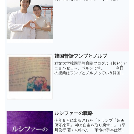
多くのユダヤ人達が 死にました。しか
し、生き残った人達もいます。その人達
は、過去に対する後悔や未来に対する漠
然とした希望を抱いて生...
韓国昔話フンブとノルブ
鮮文大学韓国語教育院ブログより抜粋( ア
ニョハセヨ～、ベルンです。 今日
の授業はフンブとノルブっていう韓国昔
話の勉強をしました。善良なこころを持
った弟のフンブと欲心深い兄、ノルブの
お話です。ある日お父さんが死んでしま
って、財...
ルシファーの戦略
今年９月に出版された『トランプ「超★
保守改革」 神と自由を取り戻す！』（早
川俊行 著）の中で、「革命の手本は堕天