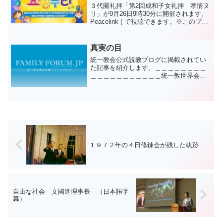
３代圏礼拝「第2回成和子女礼拝 孝情ヌ
リ」が9月26日9時30分に開催されます。
Peacelink ( で視聴できます。※このプロ
グラムゆえに、聖火式は13時30分開始に
なりました。
真実の目
統一教会公式説教ブログに掲載されてい
た記事を紹介します。＿＿＿＿＿＿＿＿
＿＿＿＿＿＿＿＿＿＿＿統一教世界会
長 文亨進＜光言社刊 『文亨進説教集５
克服と成長』P.73~82＞二〇〇八年六月二
十二日困難を克服できる力がある皆さ
ん、本当に祝福さ...
１９７２年の４日修錬会が残した軌跡
自由な社会 文國進理事長 （日本語字
幕）