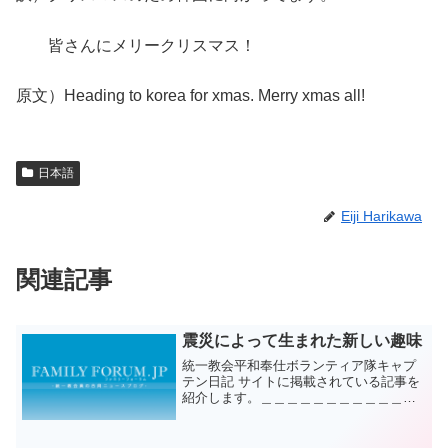
皆さんにメリークリスマス！
原文）Heading to korea for xmas. Merry xmas all!
日本語
Eiji Harikawa
関連記事
震災によって生まれた新しい趣味
統一教会平和奉仕ボランティア隊キャプ
テン日記 サイトに掲載されている記事を
紹介します。＿＿＿＿＿＿＿＿＿＿＿＿
＿＿＿＿＿＿＿＿＿＿＿今月活動してい
た時に、現地の方からお話を聞きまし
た。 その人が住む地域は、東日本大震