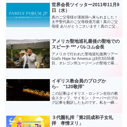
災の時に津波で被災したの...
世界会長ツイッター2011年11月9
日（水）
真のご父母様が漢南洞へ来られました！
太平聖代真のご父母様億万歳！真のご父
母様 ありがとうごさいます！真のご父母
様億万歳！
アメリカ聖地巡礼最後の聖地での
スピーチ *** バルコム会長
アメリカで行われた聖地巡礼復興ツアー
God's Hope for America は8月3日55番
目、オレゴン州ユージーンの聖地で幕を
閉じました。その直後にDr.バルコム（ア
メリカ会長）が行ったスピーチ（日本語
字幕付）です。動画はアメリカの...
イギリス教会員のブログか
ら– “120敬拝”
この記事はイギリス・ロンドン在住の教
会スタッフ、サイモン・クーパーのブロ
グ記事を翻訳したものです。私を一瞬に
変えた精誠の行い １月２
３日サイモンクーパーのブログより 昨
日の夜１１時、このところ習慣になって
３代圏礼拝「第2回成和子女礼
いる１２０敬拝を捧げた...
拝 孝情ヌリ」