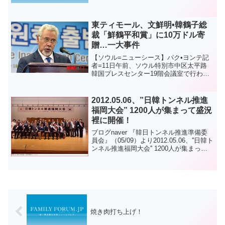
ン・ルター(Martin Luther, 1483.11.10 –
1546.2.18)の「ルタ...
東ティモール、文鮮明•韓鶴子総
裁「鮮鶴平和賞」に10万ドル寄
贈…一大事件
【ソウル=ニューシース】パク•ヨンテ記
者=11日午前、ソウル特別市中区太平路
韓国プレスセンター19階会議室で行われ
た鮮鶴平和賞委員会の発足式で祝辞を述
べるシャナナ・グスマン東ティモール首
相。 2014.08.11。【ソウル=ニューシー
2012.05.06、”日韓トンネル推進
ス】...
福岡大会” 1200人が集まって盛況
裡に開催！
ブログnaver 『韓日トンネル推進準備委
員会』（05/09）より2012.05.06、''日韓ト
ンネル推進福岡大会'' 1200人が集まって
盛況裡に開催！web翻訳はこちらから。
【関連記事】5月6日、「日韓トンネル推
進福岡大会」開催！
焼き肉打ち上げ！