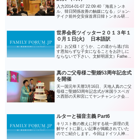
入力2014-01-07 22:09:40「海底トンネ
ル、韓日関係改善の触媒になる」ジョン·
テイク前外交安保首席日韓トンネル研究
会で講演6日午後、釜山イビスアンバサダ
ーホテルオーキッドルームで開かれた
「2014日韓トンネル研究会定期総会」
世界会長ツイッター２０１３年１
で...
０月１日(火) 日本語訳
訳）お父様！どうか、この道から逃げ出
す恩知らずな子女になることをお許しに
ならないで下さい。文鮮明原文）Father!
please do not let us become ungrateful
childrenwho flee from ...
真のご父母様ご聖婚53周年記念式
を開催
天一国元年天暦3月16日、天地人真のご父
母様ご聖婚53周年記念式が米国ラスベガ
ス西部の天和宮にてヤンチャンシク会長
の司会で行われました。真のご父母様は
準備されたケーキをカッティングしてお
祝いの花束と食口が準備したプレゼント
ルターと福音主義 Part6
を受け取られました...
キリスト教の教えに対する統一原理の見
解サイトに新しい記事が掲載されていた
のでご紹介します。今回はドイツ人神学
教授、そして宗教改革の創始者マルティ