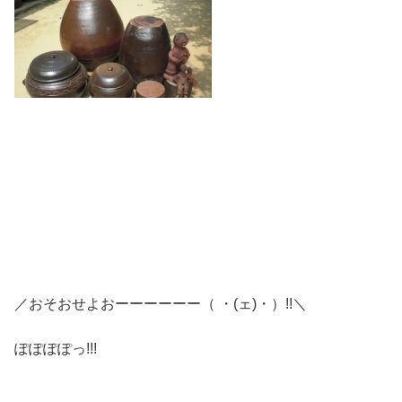
／おそおせよおーーーーーー（ ・(ェ)・）!!＼
ぽぽぽぽっ!!!