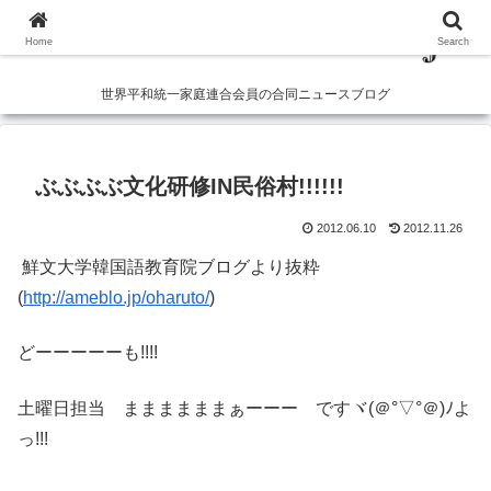
Home
Search
世界平和統一家庭連合会員の合同ニュースブログ
ぶぶぶぶ文化研修IN民俗村!!!!!!
2012.06.10
2012.11.26
鮮文大学韓国語教育院ブログより抜粋
(
http://ameblo.jp/oharuto/
)
どーーーーーも!!!!
土曜日担当 ままままままぁーーー ですヾ(＠°▽°＠)ﾉよ
っ!!!