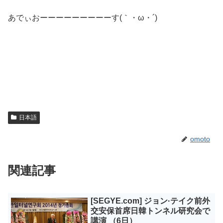
あでぃおーーーーーーーーーす(｀・ω・´)ゞ
日本語
omoto
関連記事
[SEGYE.com] ジョン·テイク前外
交安保首席日韓トンネル研究会で
講演 （6日）