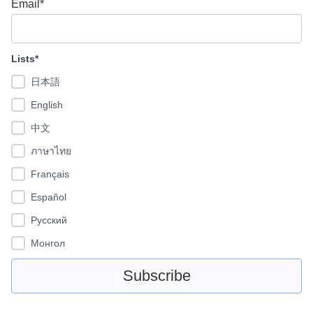
Email*
Lists*
日本語
English
中文
ภาษาไทย
Français
Español
Pусский
Монгол