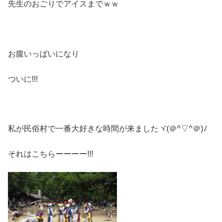
先生のおごりでアイスまでｗｗ
お腹いっぱいになり
ついに!!!
私が民俗村で一番大好きな時間が来ましたヾ(＠^▽^＠)ﾉ
それはこちらーーーー!!!