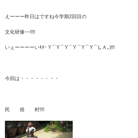
えーーー昨日はですね今学期2回目の
文化研修~~!!!!
いぇーーーーいｷﾀｰ Y⌒Y⌒Y⌒Y⌒Y⌒Y⌒(｡Ａ｡)!!!
今回は・・・・・・・・
民 俗 村!!!!