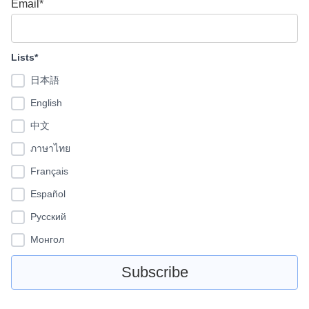
Email*
Lists*
日本語
English
中文
ภาษาไทย
Français
Español
Pусский
Монгол