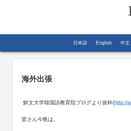
日本語
English
中文
海外出張
鮮文大学韓国語教育院ブログより抜粋(
http://
皆さん今晩は。