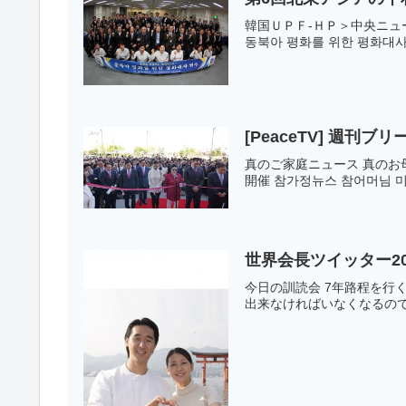
韓国ＵＰＦ-ＨＰ＞中央ニュース第
동북아 평화를 위한 평화대사 
[PeaceTV] 週刊ブリ
真のご家庭ニュース 真のお
開催 참가정뉴스 참어머님 미국
世界会長ツイッター20
今日の訓読会 7年路程を
出来なければいなくなるので