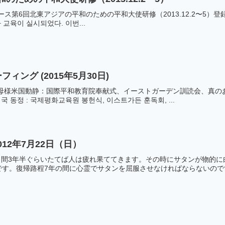
6回北東アジアの平和のための平和大使研修（2013.12.2〜5）登録日: 201
교육이 실시되었다. 이번...
ーフィング (2015年5月30日)
母様米国動静：国際平和教育院奉献式、イーストガーデン訓読会、真のお父
 동정 : 국제평화교육원 봉헌식, 이스트가든 훈독회, ...
12年7月22日（日）
行く間3年半ぐらいたてば人は疲れ果ててきます。その時にサタンが物的
す。復帰路程7年の間に心霊でサタンを屈服させなければならないのです。