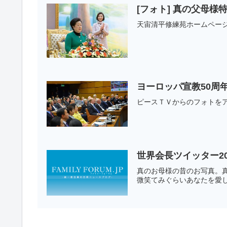
天宙清平修練苑ホームペー
ヨーロッパ宣教50周
ピースＴＶからのフォトを
世界会長ツイッター20
真のお母様の昔のお写真。真
微笑てみぐらいあなたを愛