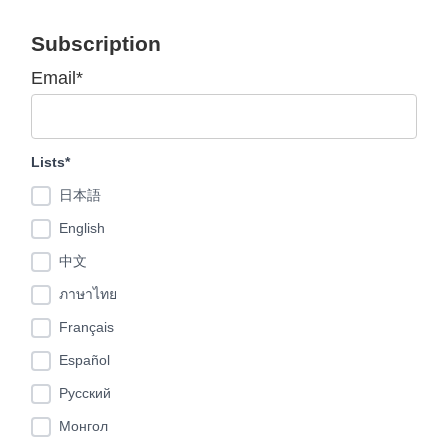
Subscription
Email*
Lists*
日本語
English
中文
ภาษาไทย
Français
Español
Pусский
Монгол