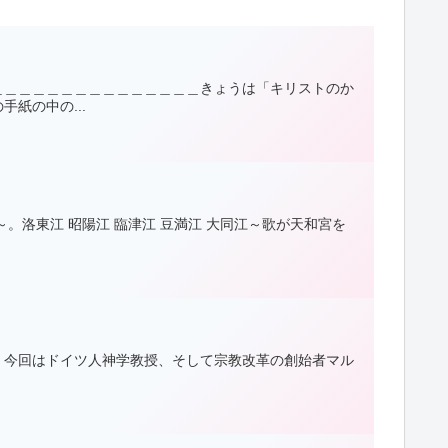
＿＿＿＿＿＿＿＿＿＿＿＿＿＿＿きょうは「キリストのか
紙の中の...
。洛東江 昭陽江 臨津江 豆満江 大同江～歌が天和宮を
。今回はドイツ人神学教授、そして宗教改革の創始者マル