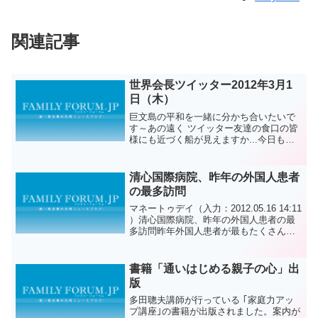
関連記事
世界会長ツイッター2012年3月1
日（木）
巨文島の平和を一緒に分かち合いたいで
す～あの遠く ツイッター友達の食口の皆
様にも近づく船が見えますか...今日も息
を吸って私は生きている 息を吐いて感謝
感謝します。アジュ～
清心国際病院、昨年の外国人患者
の最多訪問
マネートゥデイ（入力：2012.05.16 14:11
）清心国際病院、昨年の外国人患者の最
多訪問昨年外国人患者が最もたくさん訪
れた国内病院は清心国際病院だった。 サ
ムスンソウル病院はセブランス病院を押
して最も多い外国人患者が探した上級総
書籍「通いはじめる親子の心」出
合...
版
多田聰夫講師が行っている ｢家庭力アッ
プ講座｣の書籍が出版されました。案内が