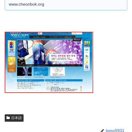
www.cheonbok.org
日本語
tomy5931