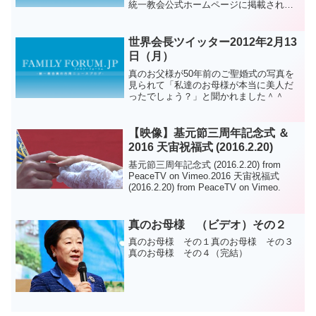
統一教会公式ホームページに掲載されて
いましたので紹介致します。 定価972円
（本体900円＋税）四六判 160頁 この
たび、光言社から書籍「通いはじめる親
世界会長ツイッター2012年2月13
子の心」...
日（月）
真のお父様が50年前のご聖婚式の写真を
見られて「私達のお母様が本当に美人だ
ったでしょう？」と聞かれました＾＾
【映像】基元節三周年記念式 ＆
2016 天宙祝福式 (2016.2.20)
基元節三周年記念式 (2016.2.20) from
PeaceTV on Vimeo.2016 天宙祝福式
(2016.2.20) from PeaceTV on Vimeo.
真のお母様 （ビデオ）その２
真のお母様 その１真のお母様 その３
真のお母様 その４（完結）