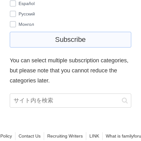
Español
Pусский
Монгол
You can select multiple subscription categories,
but please note that you cannot reduce the
categories later.
 Policy
Contact Us
Recruiting Writers
LINK
What is familyfor