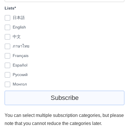
Lists*
日本語
English
中文
ภาษาไทย
Français
Español
Pусский
Монгол
You can select multiple subscription categories, but please
note that you cannot reduce the categories later.