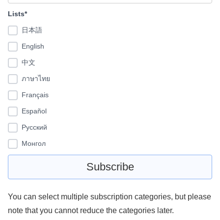
Lists*
日本語
English
中文
ภาษาไทย
Français
Español
Pусский
Монгол
You can select multiple subscription categories, but please
note that you cannot reduce the categories later.