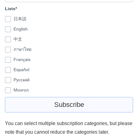
Lists*
日本語
English
中文
ภาษาไทย
Français
Español
Pусский
Монгол
You can select multiple subscription categories, but please
note that you cannot reduce the categories later.