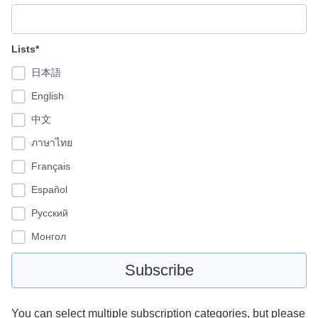
Lists*
日本語
English
中文
ภาษาไทย
Français
Español
Pусский
Монгол
You can select multiple subscription categories, but please