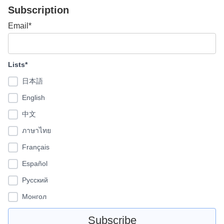
Subscription
Email*
Lists*
日本語
English
中文
ภาษาไทย
Français
Español
Pусский
Монгол