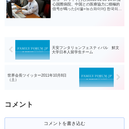
心国際病院、中国との医療協力に積極的
信号が鳴った(서울=뉴스와이어) 한국의
의료관광 산업과 선진화된 의료 시스템을
배우기 위해 입국한 중국 의료진 및 병원
경영진 15인이...
天安フンタリョンフェスティバル 鮮文
大学日本人留学生チーム
世界会長ツイッター2011年10月8日
（土）
コメント
コメントを書き込む