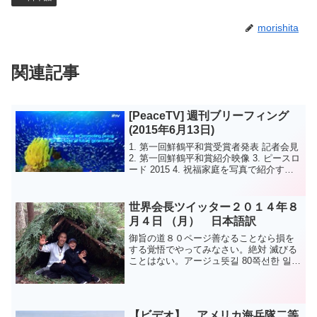
morishita
関連記事
[PeaceTV] 週刊ブリーフィング
(2015年6月13日)
1. 第一回鮮鶴平和賞受賞者発表 記者会見
2. 第一回鮮鶴平和賞紹介映像 3. ピースロ
ード 2015 4. 祝福家庭を写真で紹介する
ウェブサイトがオープン 1. 제1회 선학평
화상 수상자 발표 기자간담회 2. 제1회 선
학평화상 소...
世界会長ツイッター２０１４年８
月４日 （月） 日本語訳
御旨の道８０ページ善なることなら損を
する覚悟でやってみなさい。絶対 滅びる
ことはない。アージュ뜻길 80쪽선한 일이
면손해볼 각오를 하고 해보라.절대 망하지
않을 것이다. 아주
【ビデオ】 アメリカ海兵隊二等