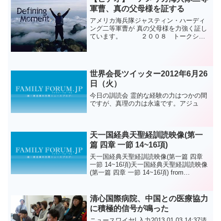
軍曹、真の父母様を証する
アメリカ海兵隊ジャスティン・ハーディ
ング二等軍曹が 真の父母様を力強く証し
ています。 ２００８ トークショ
ー The Defining Momentより
世界会長ツイッター2012年6月26
日（火）
今日の訓読会 霊的な経験の力はつかの間
ですが、真理の力は永遠です。アジュ
天一国経典天聖経訓読映像(第一
篇 四章 一節 14~16項)
天一国経典天聖経訓読映像(第一篇 四章
一節 14~16項)天一国経典天聖経訓読映像
(第一篇 四章 一節 14~16項) from
PeaceTV on Vimeo.
清心国際病院、中国との医療協力
に積極的信号が鳴った
ニュースワイヤ| 入力2013.01.03 14:37清