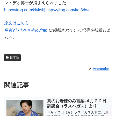
ン・デオ博士が捕まえられました～
http://yfrog.com/kivkslfj
http://yfrog.com/kel3dwaj
原文はこちら
문형진.이연아 @lovintp
に掲載されている記事を転載しま
した。
日本語
watanabe
関連記事
真のお母様のみ言葉-４月２２日
訓読会（ラスベガス）より
４月２２日（月）ラスベガス天和宮、訓