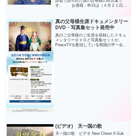
読会で語られた真のお母様のみ言葉で
す。 お母様：昨日は（４月２１日２
０１３）日曜礼拝でどんな話をしました
か？参加者：基元節ビデオからお母様の
み言葉の箇所を抜粋して見ました。その
真の父母様生涯ドキュメンタリー
後、牧会者がお母...
DVD・写真集セット発売中
真のご父母様のご生涯を収録したドキュ
メンタリーＤＶＤと写真集セットが、
PeaceTVを配信している韓国の平一企画
より販売中です。 このＤＶＤの映像は
今回の愛勝日の式典でも流され、話題に
なりました。 お父様のご生涯とお母様
のご生涯を収めたそれ...
(ビデオ) 天一国の歌
天一国の歌 ビデオ New Cheon Il Guk