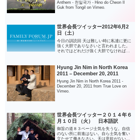
Anthem - 천일국가 - Hino do Cheon Il
Guk from Tongil on Vimeo.
世界会長ツイッター2012年6月2
日（土）
今日の訓読回 天は難しい時に私達に更に
強く大胆でありなさいと言われました。
それではどれだけ強く大胆でなければな
らないですか？悪が強いだけ強くなり 悪
が大胆な以上に大胆であれば勝利して進
むことが出来ます。アジュ～
Hyung Jin Nim in North Korea
2011 – December 20, 2011
Hyung Jin Nim in North Korea 2011 -
December 20, 2011 from True Love on
Vimeo.
世界会長ツイッター２０１４年６
月１０日 （火） 日本語訳
御旨の道８３ページ士気を失うな。自信
のない所に前進はない。自ら士気を奮い
立たせて働きなさい。天は意欲がない所